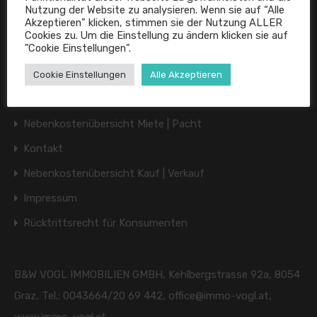
Nutzung der Website zu analysieren. Wenn sie auf “Alle
Akzeptieren” klicken, stimmen sie der Nutzung ALLER
Cookies zu. Um die Einstellung zu ändern klicken sie auf
"Cookie Einstellungen".
Cookie Einstellungen
Alle Akzeptieren
* Datenschutzerklärung / DSGVO
Nebenkostenübersicht Miete | Pacht
Kontakt
Nebenkostenübersicht Kauf | Verkauf
Impressum
Rücktrittsrecht für Konsumenten
B&W VOGL IMMOBILIEN GMBH, Kehlbergstrasse 92a, 8054
Graz, Tel.: 0043664/20 69 442, office@immo-vogl.at,