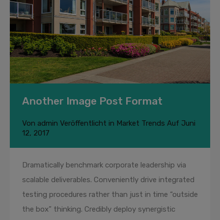
Another Image Post Format
Von
admin
Veröffentlicht in
Market Trends
Auf
Juni
12, 2017
Dramatically benchmark corporate leadership via
scalable deliverables. Conveniently drive integrated
testing procedures rather than just in time “outside
the box” thinking. Credibly deploy synergistic