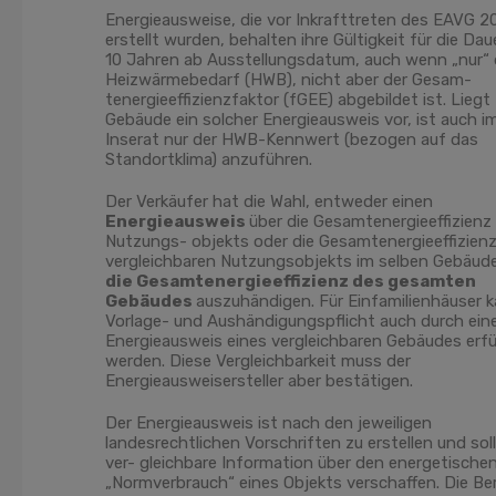
Energieausweise, die vor Inkrafttreten des EAVG 2
erstellt wurden, behalten ihre Gültigkeit für die Da
10 Jahren ab Ausstellungsdatum, auch wenn „nur“ 
Heizwärmebedarf (HWB), nicht aber der Gesam-
tenergieeffizienzfaktor (fGEE) abgebildet ist. Liegt 
Gebäude ein solcher Energieausweis vor, ist auch i
Inserat nur der HWB-Kennwert (bezogen auf das
Standortklima) anzuführen.
Der Verkäufer hat die Wahl, entweder einen
Energieausweis
über die Gesamtenergieeffizienz
Nutzungs- objekts oder die Gesamtenergieeffizienz
vergleichbaren Nutzungsobjekts im selben Gebäud
die Gesamtenergieeffizienz des gesamten
Gebäudes
auszuhändigen. Für Einfamilienhäuser k
Vorlage- und Aushändigungspflicht auch durch ein
Energieausweis eines vergleichbaren Gebäudes erfül
werden. Diese Vergleichbarkeit muss der
Energieausweisersteller aber bestätigen.
Der Energieausweis ist nach den jeweiligen
landesrechtlichen Vorschriften zu erstellen und soll
ver- gleichbare Information über den energetische
„Normverbrauch“ eines Objekts verschaffen. Die Be