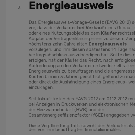
Energieausweis
Das Energieausweis-Vorlage-Gesetz (EAVG 2012) s
vor, dass der Verkäufer
bei Verkauf
eines Gebäu- 
oder eines Nutzungsobjektes dem
Käufer
rechtzei
Abgabe der Vertragserklärung einen zu diesem Zei
höchstens zehn Jahre alten
Energieausweis
vorzulegen, und ihm diesen spätestens 14 Tage na
Vertragsabschluss auszuhändigen hat. Sollte dies 
erfolgen, hat der Käufer das Recht, nach erfolglos
Aufforderung an den Verkäufer entweder selbst ei
Energieausweis zu beauftragen und die angemesse
Kosten binnen 3 Jahren gerichtlich geltend zu ma
oder direkt die Aushändigung eines Energieaus- we
einzuklagen.
Seit Inkrafttreten des EAVG 2012 am 01.12.2012 m
bei Anzeigen in Druckwerken und elektronischen M
der Heizwärmebedarf (HWB) und der
Gesamtenergieeffizienzfaktor (fGEE) angegeben w
Diese Verpflichtung trifft sowohl den Verkäufer als
den von ihm beauftragten Immobilienmakler.