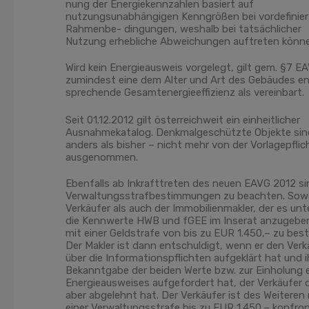
nung der Energiekennzahlen basiert auf
nutzungsunabhängigen Kenngrößen bei vordefinie
Rahmenbe- dingungen, weshalb bei tatsächlicher
Nutzung erhebliche Abweichungen auftreten könne
Wird kein Energieausweis vorgelegt, gilt gem. §7 E
zumindest eine dem Alter und Art des Gebäudes e
sprechende Gesamtenergieeffizienz als vereinbart.
Seit 01.12.2012 gilt österreichweit ein einheitlicher
Ausnahmekatalog. Denkmalgeschützte Objekte sin
anders als bisher – nicht mehr von der Vorlagepflic
ausgenommen.
Ebenfalls ab Inkrafttreten des neuen EAVG 2012 si
Verwaltungsstrafbestimmungen zu beachten. Sowo
Verkäufer als auch der Immobilienmakler, der es unt
die Kennwerte HWB und fGEE im Inserat anzugeben
mit einer Geldstrafe von bis zu EUR 1.450,– zu best
Der Makler ist dann entschuldigt, wenn er den Verk
über die Informationspflichten aufgeklärt hat und i
Bekanntgabe der beiden Werte bzw. zur Einholung 
Energieausweises aufgefordert hat, der Verkäufer 
aber abgelehnt hat. Der Verkäufer ist des Weiteren
einer Verwaltungsstrafe bis zu EUR 1.450,– konfron