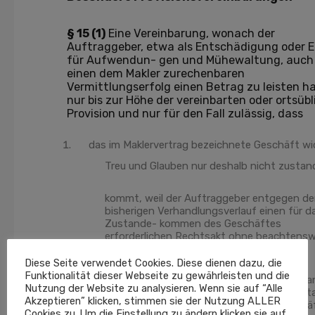
§ 15 (1)
Eine Vereinbarung, wonach der
Auftraggeber, etwa als Entschädigung oder E
für Aufwendun- gen und Mühewaltung, auch
einen dem Makler zurechenbaren
Vermittlungserfolg einen Betrag zu leisten hat
nur bis zur Höhe der vereinbarten oder ortsüb
Provision und nur für den Fall zulässig, dass
das im Maklervertrag bezeichnete Geschäft wi
Treu und Glauben nur deshalb nicht zustan
kommt, weil der Auftraggeber entgegen d
bisherigen Verhandlungsverlauf einen für d
Zustande- kommen des Geschäftes
erforderlichen Rechtsakt ohne beachtens
Grund unterlässt;
Diese Seite verwendet Cookies. Diese dienen dazu, die
Funktionalität dieser Webseite zu gewährleisten und die
mit dem vom Makler vermittelten Dritten ein 
Nutzung der Website zu analysieren. Wenn sie auf “Alle
als ein zweckgleichwertiges Geschäft zust
Akzeptieren” klicken, stimmen sie der Nutzung ALLER
kommt, sofern die Vermittlung des Geschäf
Cookies zu. Um die Einstellung zu ändern klicken sie auf